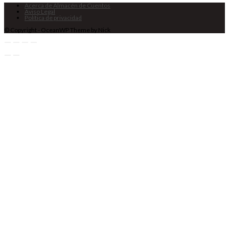
Acerca de Almacén de Cuentos
Aviso Legal
Política de privacidad
© Copyright - OceanWP Theme by Nick