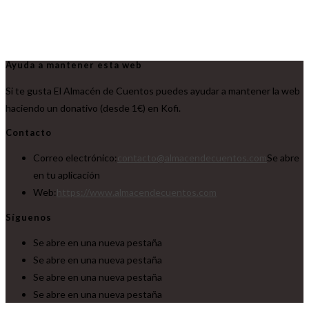
Ayuda a mantener esta web
Si te gusta El Almacén de Cuentos puedes ayudar a mantener la web
haciendo un donativo (desde 1€) en Kofi.
Contacto
Correo electrónico:
contacto@almacendecuentos.com
Se abre
en tu aplicación
Web:
https://www.almacendecuentos.com
Síguenos
Se abre en una nueva pestaña
Se abre en una nueva pestaña
Se abre en una nueva pestaña
Se abre en una nueva pestaña