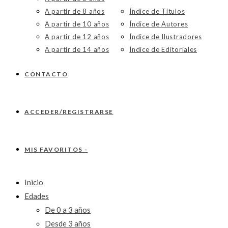
A partir de 8 años
Índice de Títulos
A partir de 10 años
Índice de Autores
A partir de 12 años
Índice de Ilustradores
A partir de 14 años
Índice de Editoriales
CONTACTO
ACCEDER/REGISTRARSE
MIS FAVORITOS -
Inicio
Edades
De 0 a 3 años
Desde 3 años