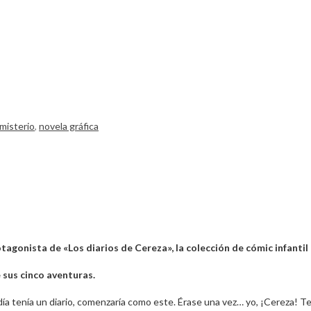
 misterio
,
novela gráfica
rotagonista de «Los diarios de Cereza», la colección de cómic infant
 sus cinco aventuras.
a tenía un diario, comenzaría como este. Érase una vez… yo, ¡Cereza! Teng