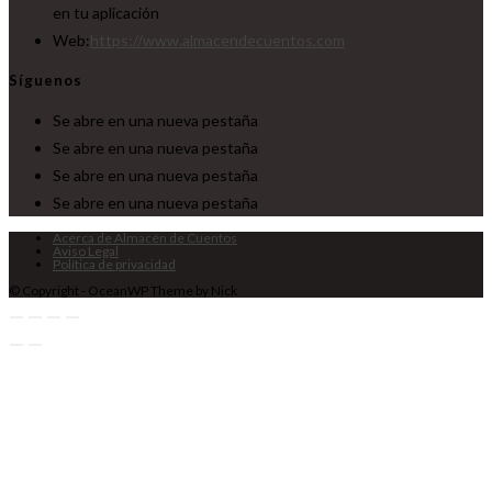
en tu aplicación
Web:
https://www.almacendecuentos.com
Síguenos
Se abre en una nueva pestaña
Se abre en una nueva pestaña
Se abre en una nueva pestaña
Se abre en una nueva pestaña
Acerca de Almacén de Cuentos
Aviso Legal
Política de privacidad
© Copyright - OceanWP Theme by Nick