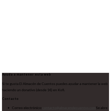
Ayuda a mantener esta web
Si te gusta El Almacén de Cuentos puedes ayudar a mantener la web
haciendo un donativo (desde 1€) en Kofi.
Contacto
Correo electrónico:
contacto@almacendecuentos.com
Se abre