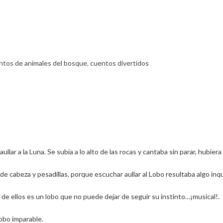
ntos de animales del bosque
,
cuentos divertidos
ullar a la Luna. Se subía a lo alto de las rocas y cantaba sin parar, hubier
 cabeza y pesadillas, porque escuchar aullar al Lobo resultaba algo inq
de ellos es un lobo que no puede dejar de seguir su instinto…¡musical!.
lobo imparable.