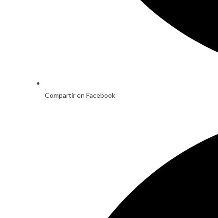
Compartir en Facebook
Opens
in
a
new
window