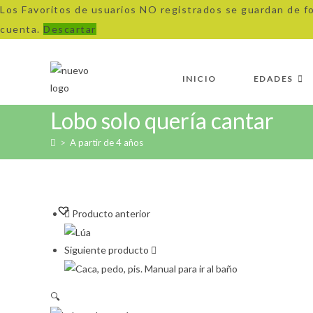
Los Favoritos de usuarios NO registrados se guardan de f
cuenta.
Descartar
Ir
al
INICIO
EDADES
contenido
Lobo solo quería cantar
>
A partir de 4 años
Producto anterior
Siguiente producto
🔍