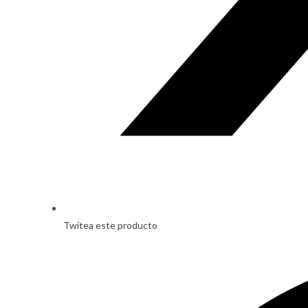
Twitea este producto
Opens
in
a
new