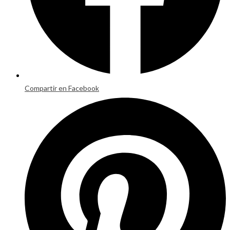
Compartir en Facebook
Opens
in
a
new
window