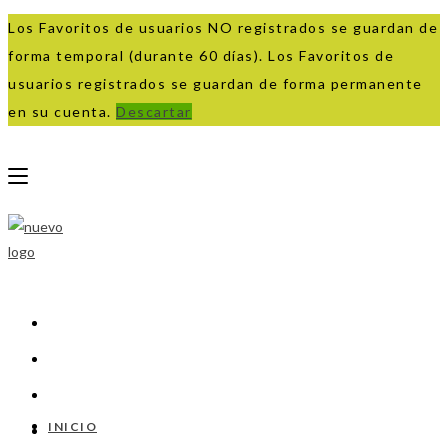
Los Favoritos de usuarios NO registrados se guardan de
forma temporal (durante 60 días). Los Favoritos de
usuarios registrados se guardan de forma permanente
en su cuenta.
Descartar
Ir
al
contenido
INICIO