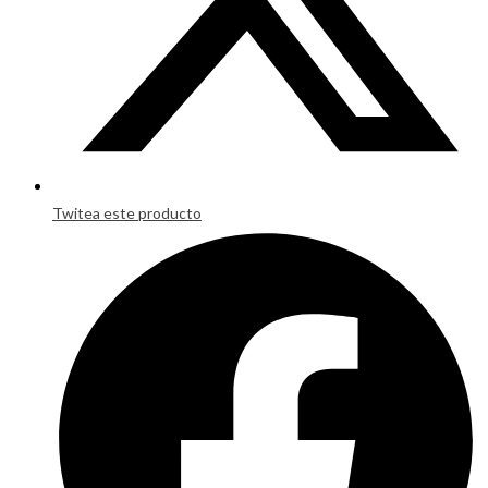
Twitea este producto
Opens
in
a
new
window