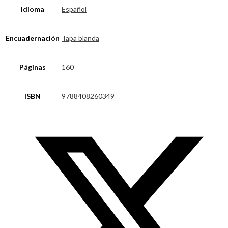
Idioma
Español
Encuadernación
Tapa blanda
Páginas
160
ISBN
9788408260349
Opens
in
a
new
window