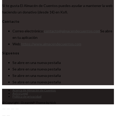
Si te gusta El Almacén de Cuentos puedes ayudar a mantener la web
haciendo un donativo (desde 1€) en Kofi.
Contacto
Correo electrónico:
contacto@almacendecuentos.com
Se abre
en tu aplicación
Web:
https://www.almacendecuentos.com
Síguenos
Se abre en una nueva pestaña
Se abre en una nueva pestaña
Se abre en una nueva pestaña
Se abre en una nueva pestaña
Acerca de Almacén de Cuentos
Aviso Legal
Política de privacidad
© Copyright - OceanWP Theme by Nick