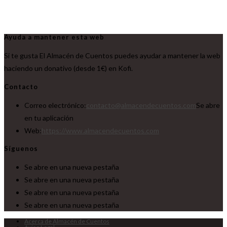
Ayuda a mantener esta web
Si te gusta El Almacén de Cuentos puedes ayudar a mantener la web
haciendo un donativo (desde 1€) en Kofi.
Contacto
Correo electrónico:
contacto@almacendecuentos.com
Se abre
en tu aplicación
Web:
https://www.almacendecuentos.com
Síguenos
Se abre en una nueva pestaña
Se abre en una nueva pestaña
Se abre en una nueva pestaña
Se abre en una nueva pestaña
Acerca de Almacén de Cuentos