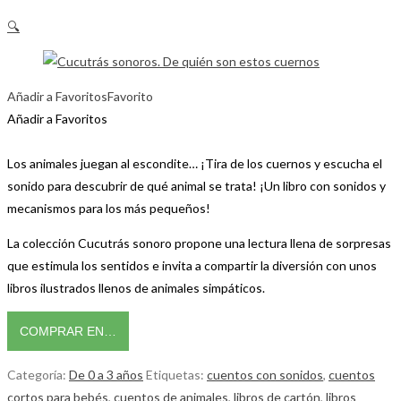
🔍
Añadir a Favoritos
Favorito
Añadir a Favoritos
Los animales juegan al escondite… ¡Tira de los cuernos y escucha el
sonido para descubrir de qué animal se trata! ¡Un libro con sonidos y
mecanismos para los más pequeños!
La colección Cucutrás sonoro propone una lectura llena de sorpresas
que estimula los sentidos e invita a compartir la diversión con unos
libros ilustrados llenos de animales simpáticos.
COMPRAR EN…
Categoría:
De 0 a 3 años
Etiquetas:
cuentos con sonidos
,
cuentos
cortos para bebés
,
cuentos de animales
,
libros de cartón
,
libros