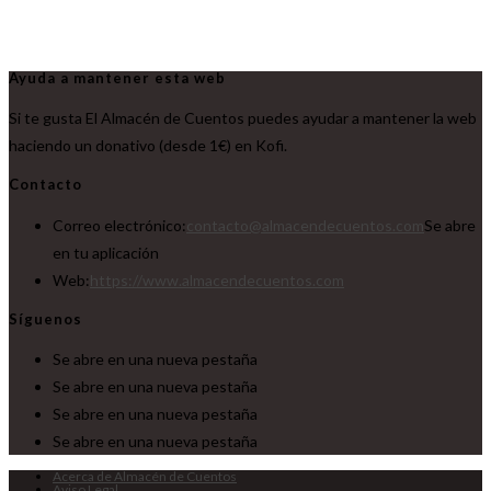
Ayuda a mantener esta web
Si te gusta El Almacén de Cuentos puedes ayudar a mantener la web
haciendo un donativo (desde 1€) en Kofi.
Contacto
Correo electrónico:
contacto@almacendecuentos.com
Se abre
en tu aplicación
Web:
https://www.almacendecuentos.com
Síguenos
Se abre en una nueva pestaña
Se abre en una nueva pestaña
Se abre en una nueva pestaña
Se abre en una nueva pestaña
Acerca de Almacén de Cuentos
Aviso Legal