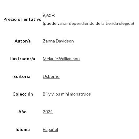
6,60 €
Precio orientativo
(puede variar dependiendo de la tienda elegida)
Autor/a
Zanna Davidson
Ilustrador/a
Melanie Williamson
Editorial
Usborne
Colección
Billy y los mini monstruos
Año
2024
Idioma
Español