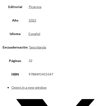
Editorial
Picarona
Año
2022
Idioma
Español
Encuadernación
Tapa blanda
Páginas
32
ISBN
9788491455547
Opens in a new window