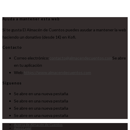
Ayuda a mantener esta web
Si te gusta El Almacén de Cuentos puedes ayudar a mantener la web
haciendo un donativo (desde 1€) en Kofi.
Contacto
Correo electrónico:
contacto@almacendecuentos.com
Se abre
en tu aplicación
Web:
https://www.almacendecuentos.com
Síguenos
Se abre en una nueva pestaña
Se abre en una nueva pestaña
Se abre en una nueva pestaña
Se abre en una nueva pestaña
Acerca de Almacén de Cuentos
Aviso Legal