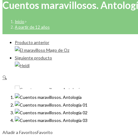
Cuentos maravillosos. Antolog
Inicio
>
A partir de 12 años
Producto anterior
Siguiente producto
🔍
Añadir a Favoritos
Favorito