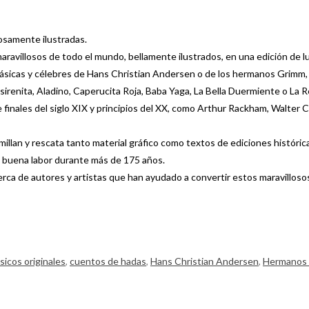
losamente ilustradas.
ravillosos de todo el mundo, bellamente ilustrados, en una edición de lujo
clásicas y célebres de Hans Christian Andersen o de los hermanos Grimm
irenita, Aladino, Caperucita Roja, Baba Yaga, La Bella Duermiente o La R
e finales del siglo XIX y principios del XX, como Arthur Rackham, Walte
illan y rescata tanto material gráfico como textos de ediciones histórica
u buena labor durante más de 175 años.
erca de autores y artistas que han ayudado a convertir estos maravillosos
sicos originales
,
cuentos de hadas
,
Hans Christian Andersen
,
Hermanos