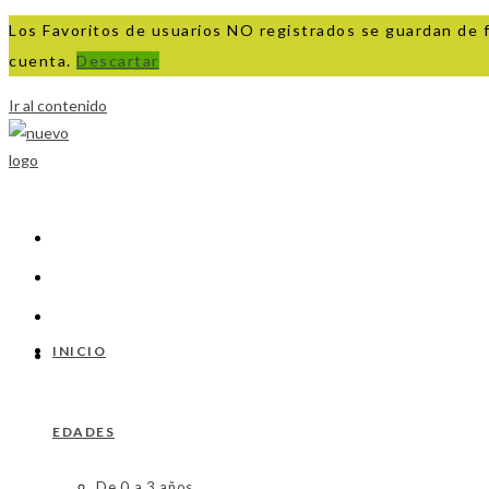
Los Favoritos de usuarios NO registrados se guardan de 
cuenta.
Descartar
Ir al contenido
INICIO
EDADES
De 0 a 3 años