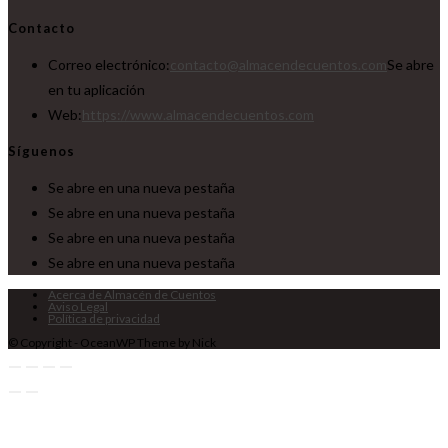
Contacto
Correo electrónico:
contacto@almacendecuentos.com
Se abre
en tu aplicación
Web:
https://www.almacendecuentos.com
Síguenos
Se abre en una nueva pestaña
Se abre en una nueva pestaña
Se abre en una nueva pestaña
Se abre en una nueva pestaña
Acerca de Almacén de Cuentos
Aviso Legal
Política de privacidad
© Copyright - OceanWP Theme by Nick