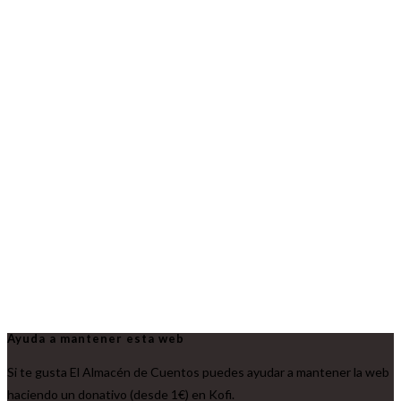
Ayuda a mantener esta web
Si te gusta El Almacén de Cuentos puedes ayudar a mantener la web
haciendo un donativo (desde 1€) en Kofi.