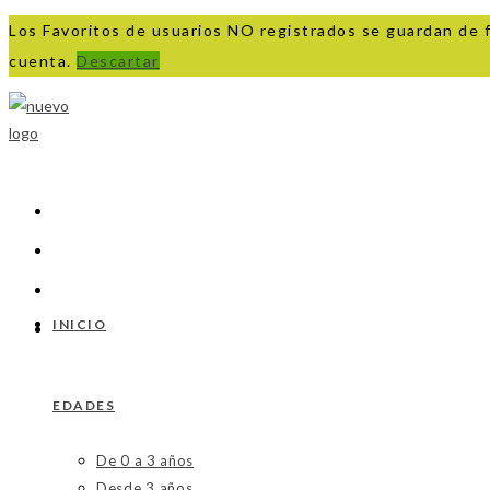
Los Favoritos de usuarios NO registrados se guardan de 
cuenta.
Descartar
Ir
al
contenido
INICIO
EDADES
De 0 a 3 años
Desde 3 años