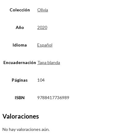
Colección
Olivia
Año
2020
Idioma
Español
Encuadernación
Tapa blanda
Páginas
104
ISBN
9788417736989
Valoraciones
No hay valoraciones aún.