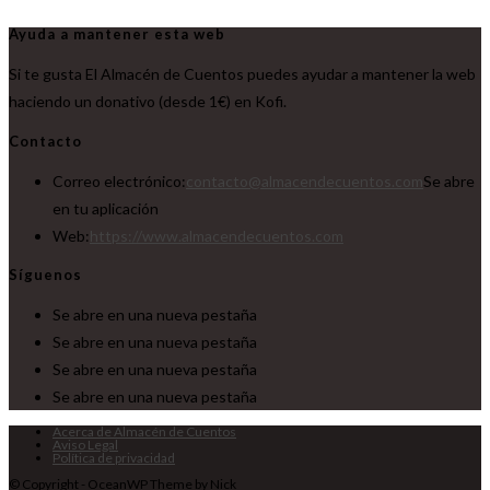
Ayuda a mantener esta web
Si te gusta El Almacén de Cuentos puedes ayudar a mantener la web
haciendo un donativo (desde 1€) en Kofi.
Contacto
Correo electrónico:
contacto@almacendecuentos.com
Se abre
en tu aplicación
Web:
https://www.almacendecuentos.com
Síguenos
Se abre en una nueva pestaña
Se abre en una nueva pestaña
Se abre en una nueva pestaña
Se abre en una nueva pestaña
Acerca de Almacén de Cuentos
Aviso Legal
Política de privacidad
© Copyright - OceanWP Theme by Nick