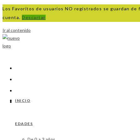
Los Favoritos de usuarios NO registrados se guardan de 
cuenta.
Descartar
Ir al contenido
INICIO
EDADES
De 0 a 3 años