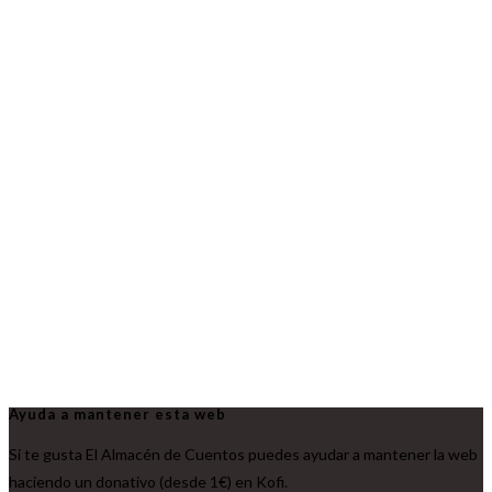
Ayuda a mantener esta web
Si te gusta El Almacén de Cuentos puedes ayudar a mantener la web
haciendo un donativo (desde 1€) en Kofi.