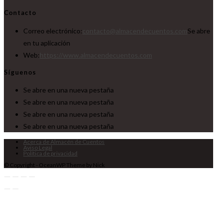
Contacto
Correo electrónico:
contacto@almacendecuentos.com
Se abre
en tu aplicación
Web:
https://www.almacendecuentos.com
Síguenos
Se abre en una nueva pestaña
Se abre en una nueva pestaña
Se abre en una nueva pestaña
Se abre en una nueva pestaña
Acerca de Almacén de Cuentos
Aviso Legal
Política de privacidad
© Copyright - OceanWP Theme by Nick