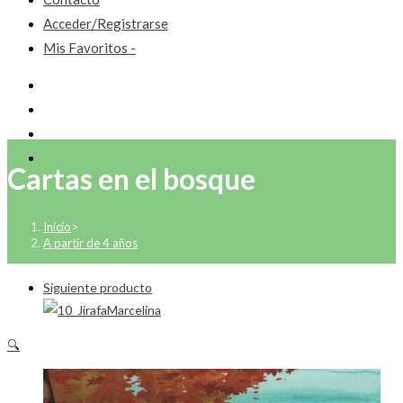
Acceder/Registrarse
Mis Favoritos -
Cartas en el bosque
Inicio
>
A partir de 4 años
Siguiente producto
🔍