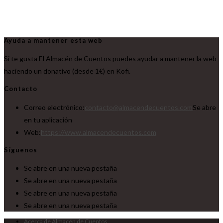
Ayuda a mantener esta web
Si te gusta El Almacén de Cuentos puedes ayudar a mantener la web
haciendo un donativo (desde 1€) en Kofi.
Contacto
Correo electrónico:
contacto@almacendecuentos.com
Se abre
en tu aplicación
Web:
https://www.almacendecuentos.com
Síguenos
Se abre en una nueva pestaña
Se abre en una nueva pestaña
Se abre en una nueva pestaña
Se abre en una nueva pestaña
Acerca de Almacén de Cuentos