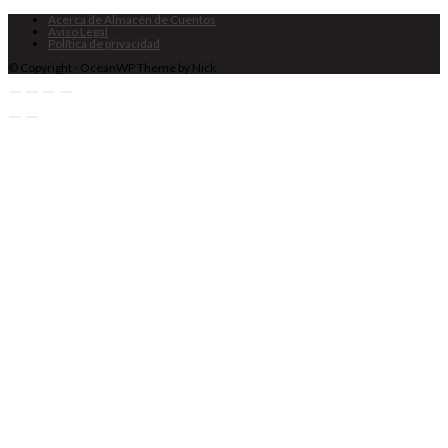
Acerca de Almacén de Cuentos
Aviso Legal
Política de privacidad
© Copyright - OceanWP Theme by Nick