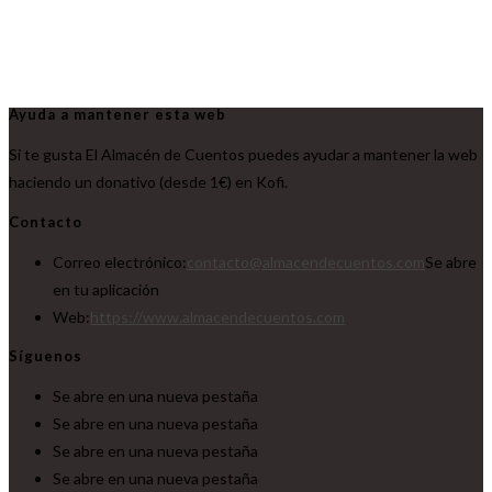
Ayuda a mantener esta web
Si te gusta El Almacén de Cuentos puedes ayudar a mantener la web
haciendo un donativo (desde 1€) en Kofi.
Contacto
Correo electrónico:
contacto@almacendecuentos.com
Se abre
en tu aplicación
Web:
https://www.almacendecuentos.com
Síguenos
Se abre en una nueva pestaña
Se abre en una nueva pestaña
Se abre en una nueva pestaña
Se abre en una nueva pestaña