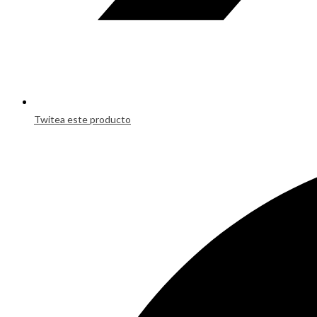
Twitea este producto
Opens
in
a
new
window