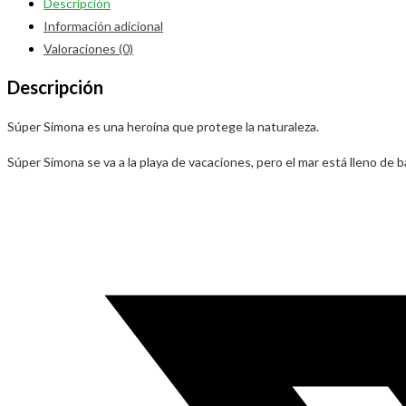
Descripción
Información adicional
Valoraciones (0)
Descripción
Súper Simona es una heroína que protege la naturaleza.
Súper Simona se va a la playa de vacaciones, pero el mar está lleno de
Opens
in
a
new
window