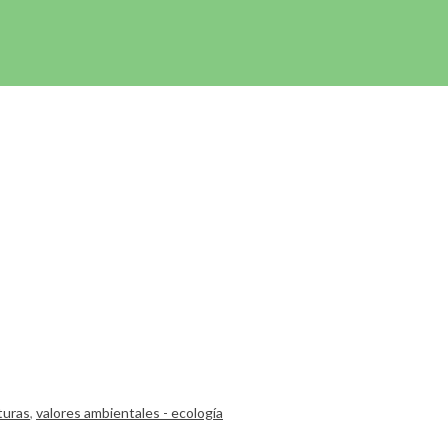
turas
,
valores ambientales - ecología