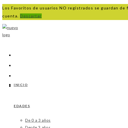
Los Favoritos de usuarios NO registrados se guardan de 
cuenta.
Descartar
Ir
al
contenido
INICIO
EDADES
De 0 a 3 años
Desde 3 años