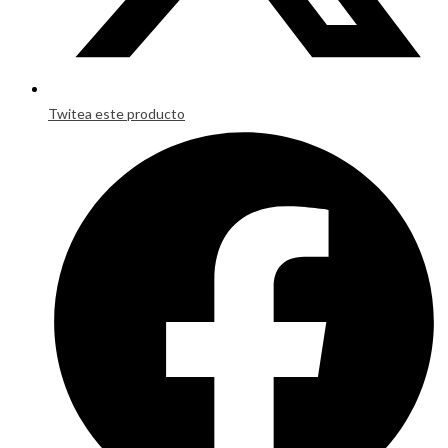
Twitea este producto
Opens
in
a
new
window