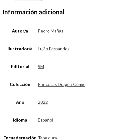
Información adicional
Autor/a
Pedro Mañas
Ilustrador/a
Luján Fernández
Editorial
SM
Colección
Princesas Dragón Cómic
Año
2022
Idioma
Español
Encuadernación
Tapa dura