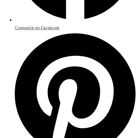
Compartir en Facebook
Opens
in
a
new
window