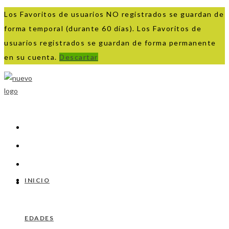
Los Favoritos de usuarios NO registrados se guardan de
forma temporal (durante 60 días). Los Favoritos de
usuarios registrados se guardan de forma permanente
en su cuenta.
Descartar
Ir
al
contenido
INICIO
EDADES