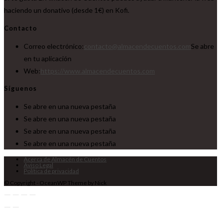
haciendo un donativo (desde 1€) en Kofi.
Contacto
Correo electrónico:
contacto@almacendecuentos.com
Se abre
en tu aplicación
Web:
https://www.almacendecuentos.com
Síguenos
Se abre en una nueva pestaña
Se abre en una nueva pestaña
Se abre en una nueva pestaña
Se abre en una nueva pestaña
Acerca de Almacén de Cuentos
Aviso Legal
Política de privacidad
© Copyright - OceanWP Theme by Nick