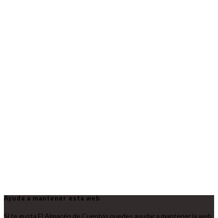
Ayuda a mantener esta web
Si te gusta El Almacén de Cuentos puedes ayudar a mantener la web