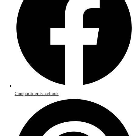
window
Compartir en Facebook
Opens
in
a
new
window