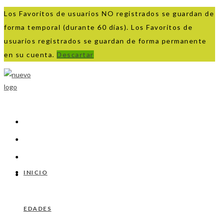
Los Favoritos de usuarios NO registrados se guardan de
forma temporal (durante 60 días). Los Favoritos de
usuarios registrados se guardan de forma permanente
en su cuenta.
Descartar
Ir
al
contenido
INICIO
EDADES