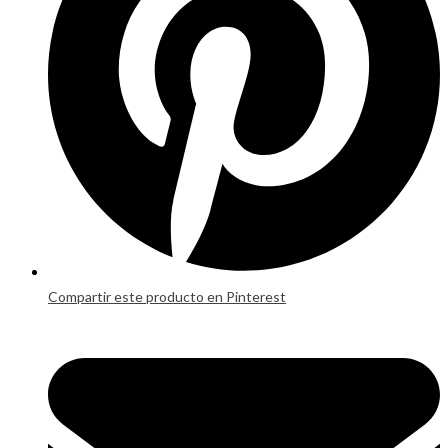
Compartir este producto en Pinterest
Opens
in
a
new
window