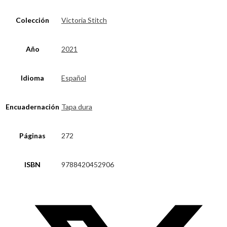
Colección
Victoria Stitch
Año
2021
Idioma
Español
Encuadernación
Tapa dura
Páginas
272
ISBN
9788420452906
Opens
in
a