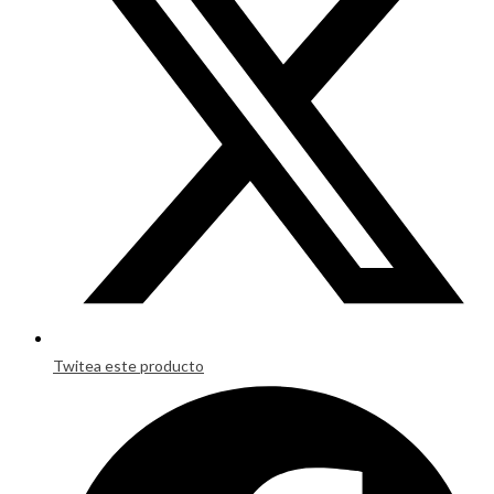
new
window
Twitea este producto
Opens
in
a
new