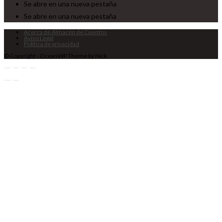
Se abre en una nueva pestaña
Se abre en una nueva pestaña
Acerca de Almacén de Cuentos
Aviso Legal
Política de privacidad
© Copyright - OceanWP Theme by Nick