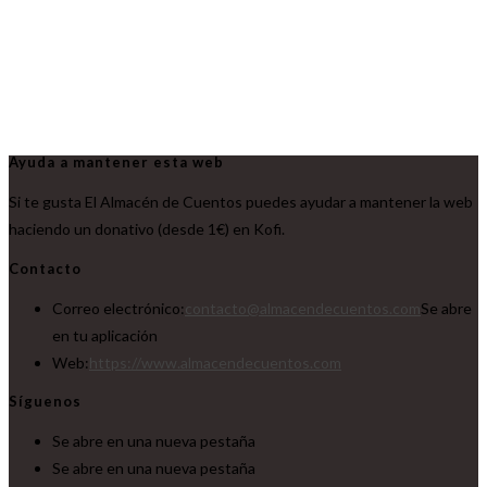
Ayuda a mantener esta web
Si te gusta El Almacén de Cuentos puedes ayudar a mantener la web
haciendo un donativo (desde 1€) en Kofi.
Contacto
Correo electrónico:
contacto@almacendecuentos.com
Se abre
en tu aplicación
Web:
https://www.almacendecuentos.com
Síguenos
Se abre en una nueva pestaña
Se abre en una nueva pestaña