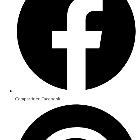
window
Compartir en Facebook
Opens
in
a
new
window