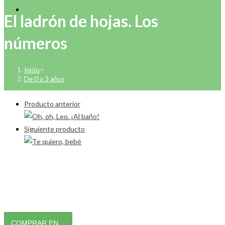
El ladrón de hojas. Los
números
Inicio
>
De 0 a 3 años
Producto anterior
Siguiente producto
COMPRAR EN…