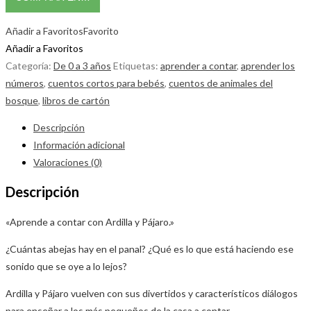
Añadir a Favoritos
Favorito
Añadir a Favoritos
Categoría:
De 0 a 3 años
Etiquetas:
aprender a contar
,
aprender los
números
,
cuentos cortos para bebés
,
cuentos de animales del
bosque
,
libros de cartón
Descripción
Información adicional
Valoraciones (0)
Descripción
«Aprende a contar con Ardilla y Pájaro.»
¿Cuántas abejas hay en el panal? ¿Qué es lo que está haciendo ese
sonido que se oye a lo lejos?
Ardilla y Pájaro vuelven con sus divertidos y característicos diálogos
para enseñar a los más pequeños de la casa a contar.