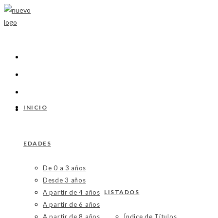
Ir
al
contenido
INICIO
EDADES
De 0 a 3 años
Desde 3 años
A partir de 4 años
LISTADOS
A partir de 6 años
A partir de 8 años
Índice de Títulos