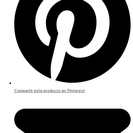
Compartir este producto en Pinterest
Opens
in
a
new
window