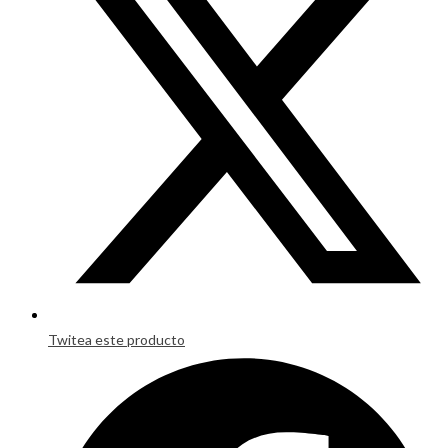
new
window
Twitea este producto
Opens
in
a
new