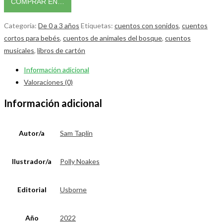
COMPRAR EN…
Categoría:
De 0 a 3 años
Etiquetas:
cuentos con sonidos
,
cuentos
cortos para bebés
,
cuentos de animales del bosque
,
cuentos
musicales
,
libros de cartón
Información adicional
Valoraciones (0)
Información adicional
Autor/a
Sam Taplin
Ilustrador/a
Polly Noakes
Editorial
Usborne
Año
2022