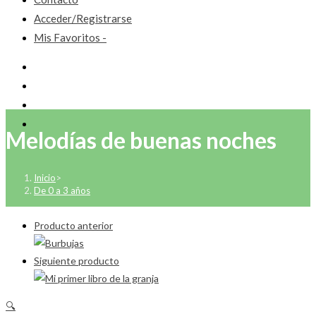
Acceder/Registrarse
Mis Favoritos -
Melodías de buenas noches
Inicio
>
De 0 a 3 años
Producto anterior
Siguiente producto
🔍