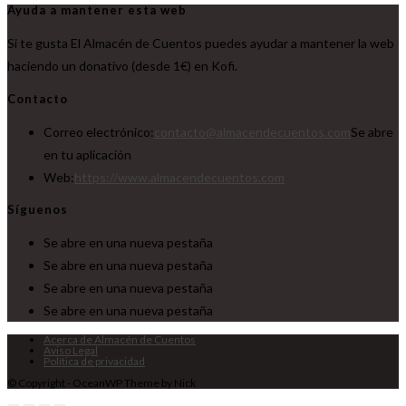
Ayuda a mantener esta web
Si te gusta El Almacén de Cuentos puedes ayudar a mantener la web
haciendo un donativo (desde 1€) en Kofi.
Contacto
Correo electrónico:
contacto@almacendecuentos.com
Se abre
en tu aplicación
Web:
https://www.almacendecuentos.com
Síguenos
Se abre en una nueva pestaña
Se abre en una nueva pestaña
Se abre en una nueva pestaña
Se abre en una nueva pestaña
Acerca de Almacén de Cuentos
Aviso Legal
Política de privacidad
© Copyright - OceanWP Theme by Nick