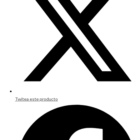
window
Twitea este producto
Opens
in
a
new
window