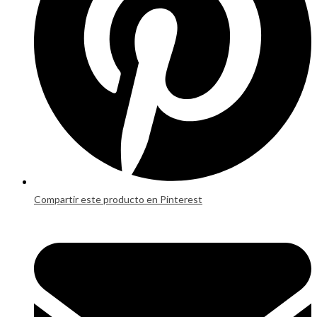
Compartir este producto en Pinterest
Opens
in
a
new
window