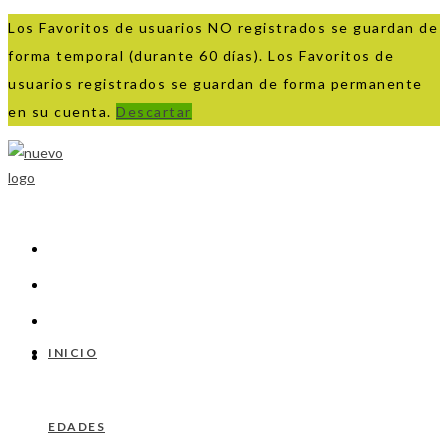
Los Favoritos de usuarios NO registrados se guardan de
forma temporal (durante 60 días). Los Favoritos de
usuarios registrados se guardan de forma permanente
en su cuenta.
Descartar
Ir
al
contenido
INICIO
EDADES