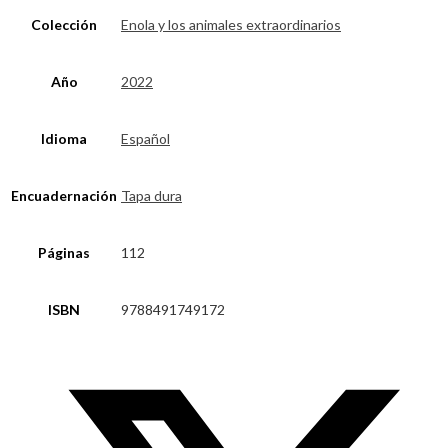
Colección
Enola y los animales extraordinarios
Año
2022
Idioma
Español
Encuadernación
Tapa dura
Páginas
112
ISBN
9788491749172
Opens
in
a
new