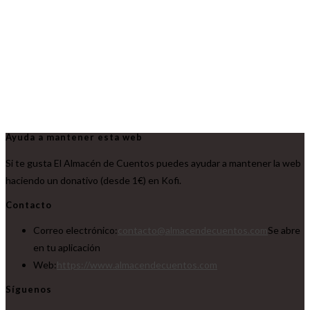
Ayuda a mantener esta web
Si te gusta El Almacén de Cuentos puedes ayudar a mantener la web
haciendo un donativo (desde 1€) en Kofi.
Contacto
Correo electrónico:
contacto@almacendecuentos.com
Se abre
en tu aplicación
Web:
https://www.almacendecuentos.com
Síguenos