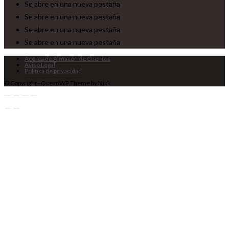
Se abre en una nueva pestaña
Se abre en una nueva pestaña
Se abre en una nueva pestaña
Se abre en una nueva pestaña
Acerca de Almacén de Cuentos
Aviso Legal
Política de privacidad
© Copyright - OceanWP Theme by Nick