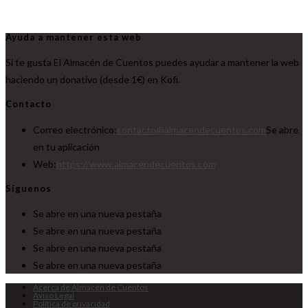
Ayuda a mantener esta web
Si te gusta El Almacén de Cuentos puedes ayudar a mantener la web
haciendo un donativo (desde 1€) en Kofi.
Contacto
Correo electrónico:
contacto@almacendecuentos.com
Se abre
en tu aplicación
Web:
https://www.almacendecuentos.com
Síguenos
Se abre en una nueva pestaña
Se abre en una nueva pestaña
Se abre en una nueva pestaña
Se abre en una nueva pestaña
Acerca de Almacén de Cuentos
Aviso Legal
Política de privacidad