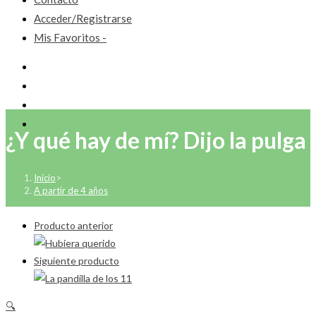
Acceder/Registrarse
Mis Favoritos -
¿Y qué hay de mí? Dijo la pulga
Inicio
>
A partir de 4 años
Producto anterior
Siguiente producto
🔍