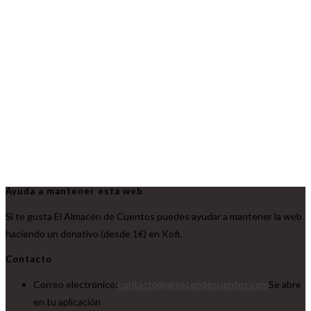
Ayuda a mantener esta web
Si te gusta El Almacén de Cuentos puedes ayudar a mantener la web
haciendo un donativo (desde 1€) en Kofi.
Contacto
Correo electrónico:
contacto@almacendecuentos.com
Se abre
en tu aplicación