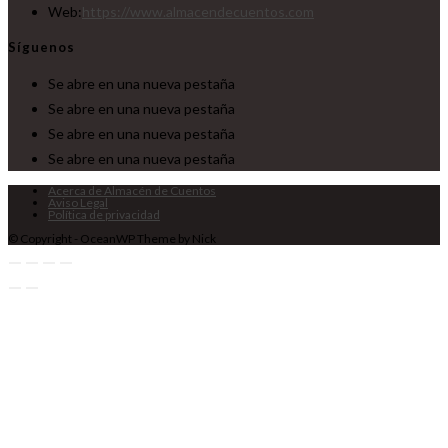
Web:
https://www.almacendecuentos.com
Síguenos
Se abre en una nueva pestaña
Se abre en una nueva pestaña
Se abre en una nueva pestaña
Se abre en una nueva pestaña
Acerca de Almacén de Cuentos
Aviso Legal
Política de privacidad
© Copyright - OceanWP Theme by Nick