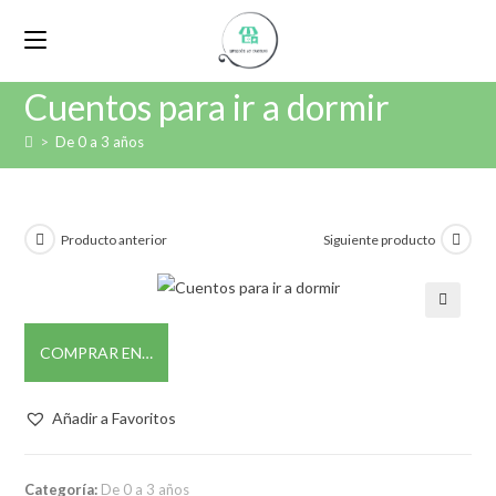
Cuentos para ir a dormir
>
De 0 a 3 años
Producto anterior
Siguiente producto
🔍
COMPRAR EN…
Añadir a Favoritos
Categoría:
De 0 a 3 años