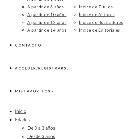
A partir de 8 años
Índice de Títulos
A partir de 10 años
Índice de Autores
A partir de 12 años
Índice de Ilustradores
A partir de 14 años
Índice de Editoriales
CONTACTO
ACCEDER/REGISTRARSE
MIS FAVORITOS -
Inicio
Edades
De 0 a 3 años
Desde 3 años