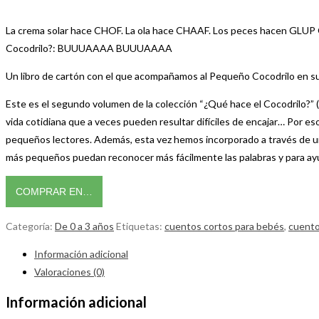
La crema solar hace CHOF. La ola hace CHAAF. Los peces hacen GLUP G
Cocodrilo?: BUUUAAAA BUUUAAAA
Un libro de cartón con el que acompañamos al Pequeño Cocodrilo en su d
Este es el segundo volumen de la colección “¿Qué hace el Cocodrilo?” (
vida cotidiana que a veces pueden resultar difíciles de encajar… Por eso
pequeños lectores. Además, esta vez hemos incorporado a través de un 
más pequeños puedan reconocer más fácilmente las palabras y para ayu
COMPRAR EN…
Categoría:
De 0 a 3 años
Etiquetas:
cuentos cortos para bebés
,
cuento
Información adicional
Valoraciones (0)
Información adicional