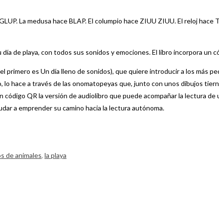
LUP. La medusa hace BLAP. El columpio hace ZIUU ZIUU. El reloj hace 
ía de playa, con todos sus sonidos y emociones. El libro incorpora un c
el primero es Un día lleno de sonidos), que quiere introducir a los más 
, lo hace a través de las onomatopeyas que, junto con unos dibujos tierno
código QR la versión de audiolibro que puede acompañar la lectura de un
dar a emprender su camino hacia la lectura autónoma.
s de animales
,
la playa