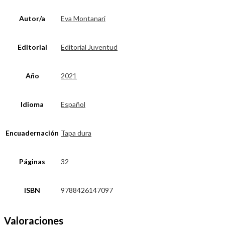
Autor/a
Eva Montanari
Editorial
Editorial Juventud
Año
2021
Idioma
Español
Encuadernación
Tapa dura
Páginas
32
ISBN
9788426147097
Valoraciones