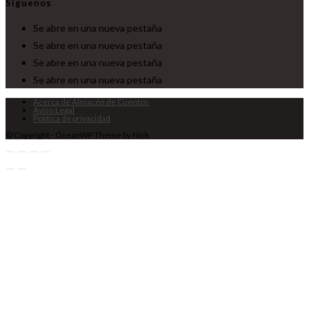
Síguenos
Se abre en una nueva pestaña
Se abre en una nueva pestaña
Se abre en una nueva pestaña
Se abre en una nueva pestaña
Acerca de Almacén de Cuentos
Aviso Legal
Política de privacidad
© Copyright - OceanWP Theme by Nick