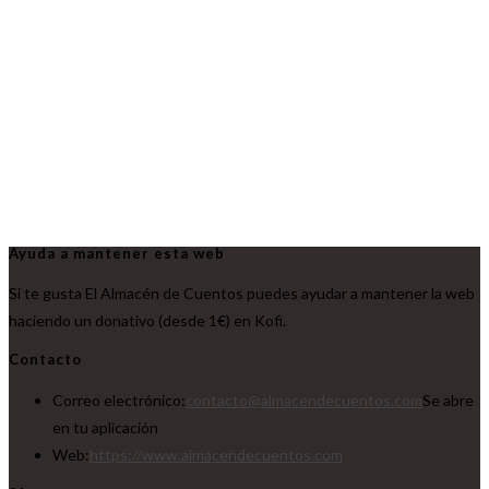
Ayuda a mantener esta web
Si te gusta El Almacén de Cuentos puedes ayudar a mantener la web
haciendo un donativo (desde 1€) en Kofi.
Contacto
Correo electrónico:
contacto@almacendecuentos.com
Se abre
en tu aplicación
Web:
https://www.almacendecuentos.com