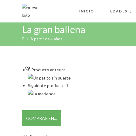
Ir
al
INICIO
EDADES
contenido
La gran ballena
>
A partir de 4 años
Producto anterior
Siguiente producto
COMPRAR EN…