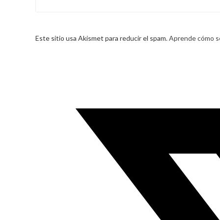
Este sitio usa Akismet para reducir el spam.
Aprende cómo se
Opens
in
a
new
window