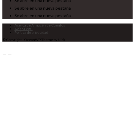
Se abre en una nueva pestaña
Se abre en una nueva pestaña
Se abre en una nueva pestaña
Acerca de Almacén de Cuentos
Aviso Legal
Política de privacidad
© Copyright - OceanWP Theme by Nick