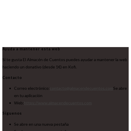
Ayuda a mantener esta web
Si te gusta El Almacén de Cuentos puedes ayudar a mantener la web
haciendo un donativo (desde 1€) en Kofi.
Contacto
Correo electrónico:
contacto@almacendecuentos.com
Se abre
en tu aplicación
Web:
https://www.almacendecuentos.com
Síguenos
Se abre en una nueva pestaña