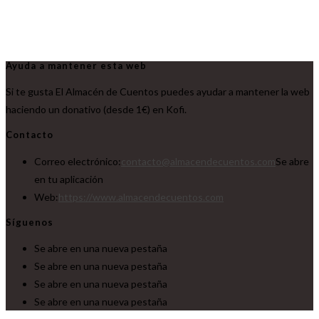
Ayuda a mantener esta web
Si te gusta El Almacén de Cuentos puedes ayudar a mantener la web
haciendo un donativo (desde 1€) en Kofi.
Contacto
Correo electrónico:
contacto@almacendecuentos.com
Se abre
en tu aplicación
Web:
https://www.almacendecuentos.com
Síguenos
Se abre en una nueva pestaña
Se abre en una nueva pestaña
Se abre en una nueva pestaña
Se abre en una nueva pestaña