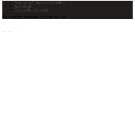
Acerca de Almacén de Cuentos
Aviso Legal
Política de privacidad
© Copyright - OceanWP Theme by Nick