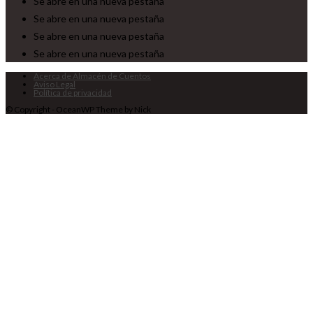
Se abre en una nueva pestaña
Se abre en una nueva pestaña
Se abre en una nueva pestaña
Se abre en una nueva pestaña
Acerca de Almacén de Cuentos
Aviso Legal
Política de privacidad
© Copyright - OceanWP Theme by Nick