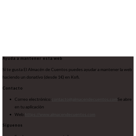
Ayuda a mantener esta web
Si te gusta El Almacén de Cuentos puedes ayudar a mantener la web
haciendo un donativo (desde 1€) en Kofi.
Contacto
Correo electrónico:
contacto@almacendecuentos.com
Se abre
en tu aplicación
Web:
https://www.almacendecuentos.com
Síguenos