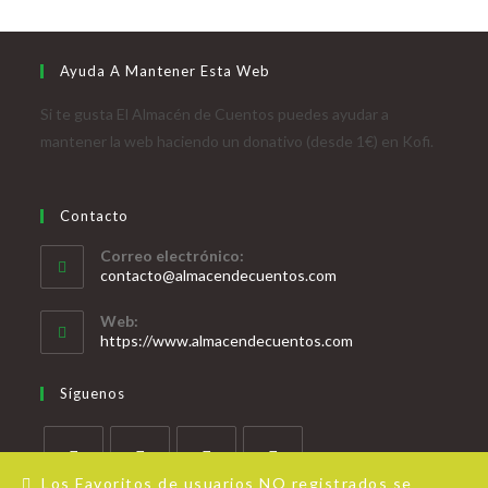
Ayuda A Mantener Esta Web
Si te gusta El Almacén de Cuentos puedes ayudar a
mantener la web haciendo un donativo (desde 1€) en Kofi.
Contacto
Correo electrónico:
contacto@almacendecuentos.com
Web:
https://www.almacendecuentos.com
Síguenos
Los Favoritos de usuarios NO registrados se