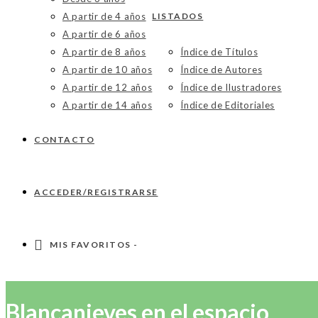
A partir de 4 años
LISTADOS
A partir de 6 años
A partir de 8 años
Índice de Títulos
A partir de 10 años
Índice de Autores
A partir de 12 años
Índice de Ilustradores
A partir de 14 años
Índice de Editoriales
CONTACTO
ACCEDER/REGISTRARSE
MIS FAVORITOS -
Blancanieves en el espacio