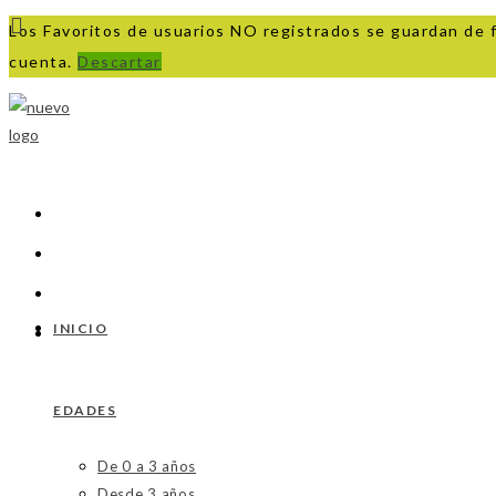
Los Favoritos de usuarios NO registrados se guardan de 
cuenta.
Descartar
Ir
al
contenido
INICIO
EDADES
De 0 a 3 años
Desde 3 años