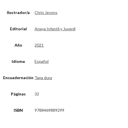
Ilustrador/a
Chris Jevons
Editorial
Anaya Infantil y Juvenil
Año
2021
Idioma
Español
Encuadernación
Tapa dura
Páginas
32
ISBN
9788469889299
Opens