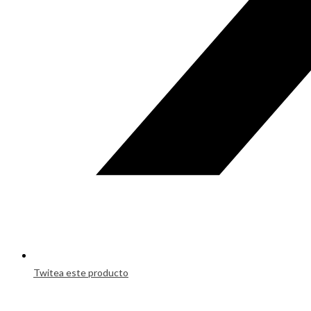
Twitea este producto
Opens
in