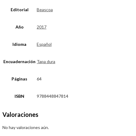
Editorial
Beascoa
Año
2017
Idioma
Español
Encuadernación
Tapa dura
Páginas
64
ISBN
9788448847814
Valoraciones
No hay valoraciones aún.