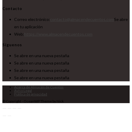
Contacto
Correo electrónico:
contacto@almacendecuentos.com
Se abre
en tu aplicación
Web:
https://www.almacendecuentos.com
Síguenos
Se abre en una nueva pestaña
Se abre en una nueva pestaña
Se abre en una nueva pestaña
Se abre en una nueva pestaña
Acerca de Almacén de Cuentos
Aviso Legal
Política de privacidad
© Copyright - OceanWP Theme by Nick