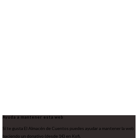
Ayuda a mantener esta web
Si te gusta El Almacén de Cuentos puedes ayudar a mantener la web
haciendo un donativo (desde 1€) en Kofi.