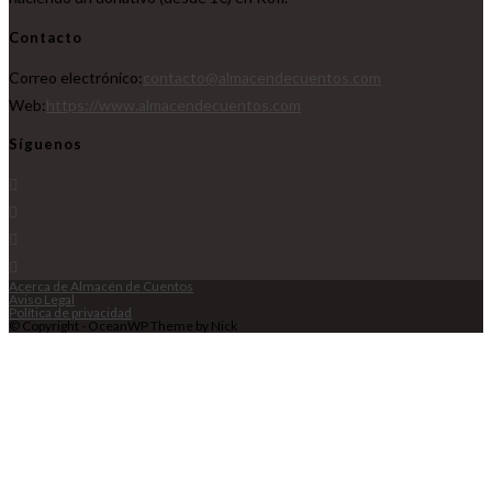
Contacto
Correo electrónico:
contacto@almacendecuentos.com
Web:
https://www.almacendecuentos.com
Síguenos
Acerca de Almacén de Cuentos
Aviso Legal
Política de privacidad
© Copyright - OceanWP Theme by Nick