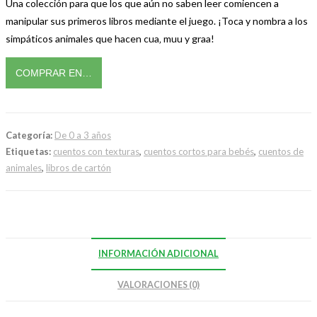
Una colección para que los que aún no saben leer comiencen a
manipular sus primeros libros mediante el juego. ¡Toca y nombra a los
simpáticos animales que hacen cua‚ muu y graa!
COMPRAR EN…
Categoría:
De 0 a 3 años
Etiquetas:
cuentos con texturas
,
cuentos cortos para bebés
,
cuentos de
animales
,
libros de cartón
INFORMACIÓN ADICIONAL
VALORACIONES (0)