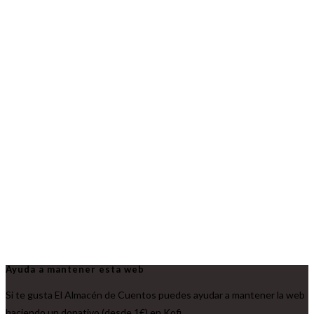
Ayuda a mantener esta web
Si te gusta El Almacén de Cuentos puedes ayudar a mantener la web
haciendo un donativo (desde 1€) en Kofi.