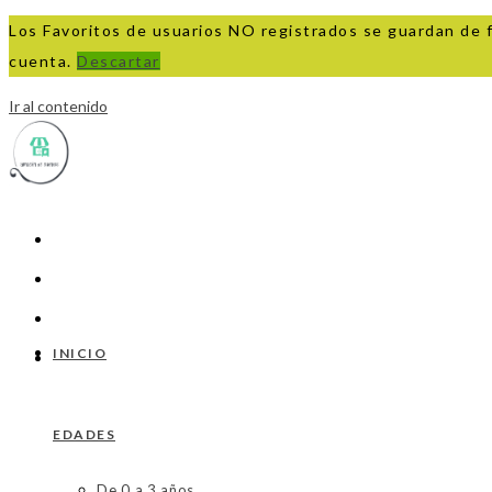
Los Favoritos de usuarios NO registrados se guardan de 
cuenta.
Descartar
Ir al contenido
INICIO
EDADES
De 0 a 3 años