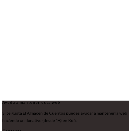
Ayuda a mantener esta web
Si te gusta El Almacén de Cuentos puedes ayudar a mantener la web
haciendo un donativo (desde 1€) en Kofi.
Contacto