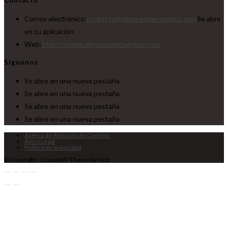
Correo electrónico:
contacto@almacendecuentos.com
Se abre
en tu aplicación
Web:
https://www.almacendecuentos.com
Síguenos
Se abre en una nueva pestaña
Se abre en una nueva pestaña
Se abre en una nueva pestaña
Se abre en una nueva pestaña
Acerca de Almacén de Cuentos
Aviso Legal
Política de privacidad
© Copyright - OceanWP Theme by Nick