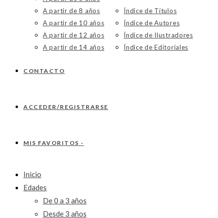
A partir de 8 años
Índice de Títulos
A partir de 10 años
Índice de Autores
A partir de 12 años
Índice de Ilustradores
A partir de 14 años
Índice de Editoriales
CONTACTO
ACCEDER/REGISTRARSE
MIS FAVORITOS -
Inicio
Edades
De 0 a 3 años
Desde 3 años