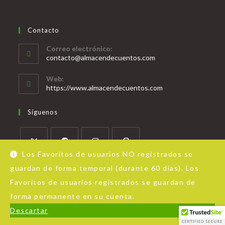
Contacto
Correo electrónico:
contacto@almacendecuentos.com
Web:
https://www.almacendecuentos.com
Síguenos
Los Favoritos de usuarios NO registrados se
guardan de forma temporal (durante 60 días). Los
Favoritos de usuarios registrados se guardan de
forma permanente en su cuenta.
Acerca de Almacén de Cuentos
Aviso Legal
Política de privacidad
Descartar
© Copyright - OceanWP Theme by Nick