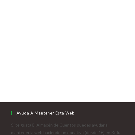
Ayuda A Mantener Esta Web
Si te gusta El Almacén de Cuentos puedes ayudar a
mantener la web haciendo un donativo (desde 1€) en Kofi.