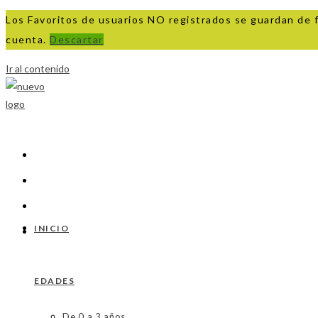
Los Favoritos de usuarios NO registrados se guardan de 
cuenta.
Descartar
Ir al contenido
INICIO
EDADES
De 0 a 3 años