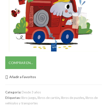
COMPRAR EN…
Añadir a Favoritos
Categoría:
Desde 3 años
Etiquetas:
libro juego
,
libros de cartón
,
libros de puzzles
,
libros de
vehículos y transportes