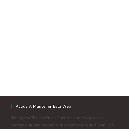
Ayuda A Mantener Esta Web
Si te gusta El Almacén de Cuentos puedes ayudar a
mantener la web haciendo un donativo (desde 1€) en Kofi.