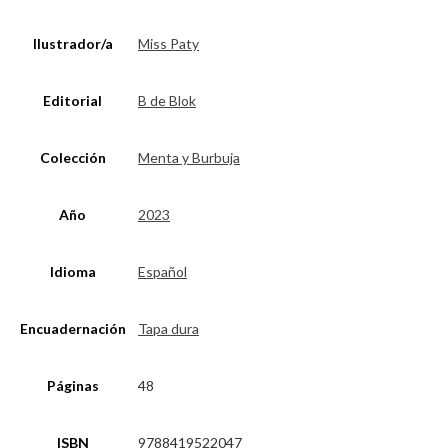
Ilustrador/a
Miss Paty
Editorial
B de Blok
Colección
Menta y Burbuja
Año
2023
Idioma
Español
Encuadernación
Tapa dura
Páginas
48
ISBN
9788419522047