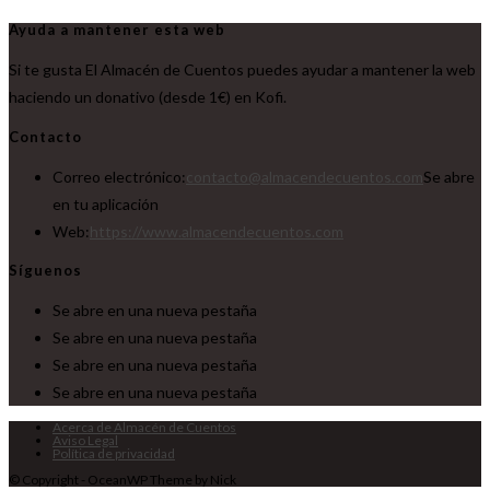
Ayuda a mantener esta web
Si te gusta El Almacén de Cuentos puedes ayudar a mantener la web
haciendo un donativo (desde 1€) en Kofi.
Contacto
Correo electrónico:
contacto@almacendecuentos.com
Se abre
en tu aplicación
Web:
https://www.almacendecuentos.com
Síguenos
Se abre en una nueva pestaña
Se abre en una nueva pestaña
Se abre en una nueva pestaña
Se abre en una nueva pestaña
Acerca de Almacén de Cuentos
Aviso Legal
Política de privacidad
© Copyright - OceanWP Theme by Nick