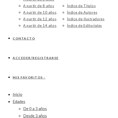
A partir de 8 años
Índice de Títulos
A partir de 10 años
Índice de Autores
A partir de 12 años
Índice de Ilustradores
A partir de 14 años
Índice de Editoriales
CONTACTO
ACCEDER/REGISTRARSE
MIS FAVORITOS -
Inicio
Edades
De 0 a 3 años
Desde 3 años