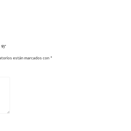
 9)”
atorios están marcados con
*