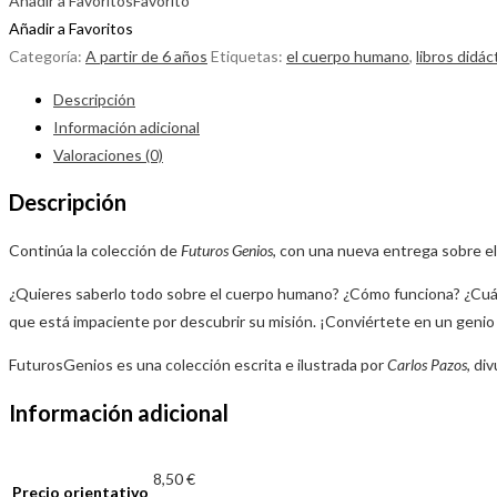
Añadir a Favoritos
Favorito
Añadir a Favoritos
Categoría:
A partir de 6 años
Etiquetas:
el cuerpo humano
,
libros didác
Descripción
Información adicional
Valoraciones (0)
Descripción
Continúa la colección de
Futuros Genios
, con una nueva entrega sobre e
¿Quieres saberlo todo sobre el cuerpo humano? ¿Cómo funciona? ¿Cuál
que está impaciente por descubrir su misión. ¡Conviértete en un genio
FuturosGenios es una colección escrita e ilustrada por
Carlos Pazos
, di
Información adicional
8,50 €
Precio orientativo