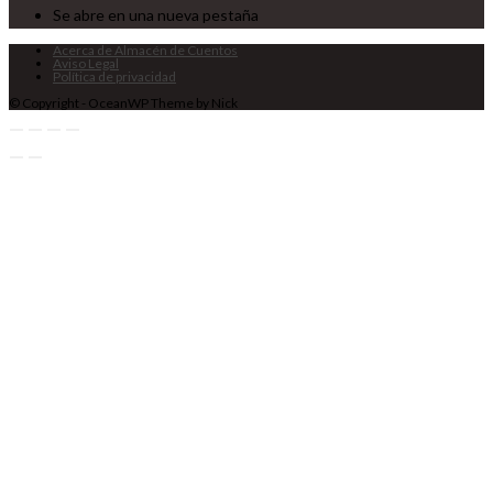
Se abre en una nueva pestaña
Acerca de Almacén de Cuentos
Aviso Legal
Política de privacidad
© Copyright - OceanWP Theme by Nick