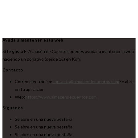
Ayuda a mantener esta web
Si te gusta El Almacén de Cuentos puedes ayudar a mantener la web
haciendo un donativo (desde 1€) en Kofi.
Contacto
Correo electrónico:
contacto@almacendecuentos.com
Se abre
en tu aplicación
Web:
https://www.almacendecuentos.com
Síguenos
Se abre en una nueva pestaña
Se abre en una nueva pestaña
Se abre en una nueva pestaña