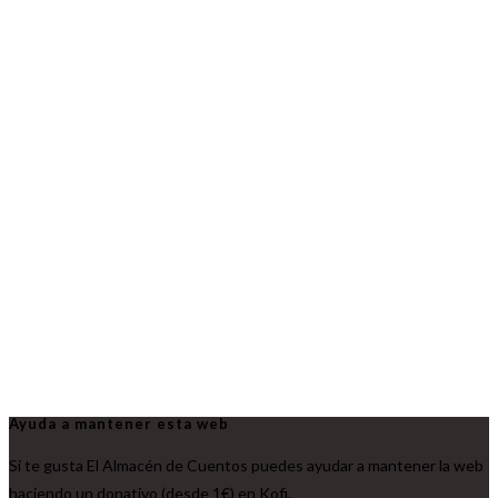
Ayuda a mantener esta web
Si te gusta El Almacén de Cuentos puedes ayudar a mantener la web
haciendo un donativo (desde 1€) en Kofi.