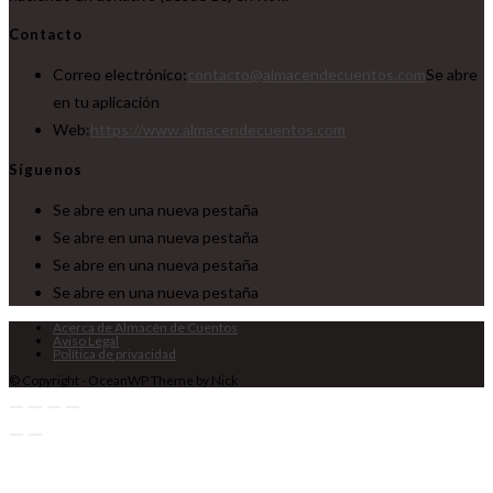
Contacto
Correo electrónico:
contacto@almacendecuentos.com
Se abre
en tu aplicación
Web:
https://www.almacendecuentos.com
Síguenos
Se abre en una nueva pestaña
Se abre en una nueva pestaña
Se abre en una nueva pestaña
Se abre en una nueva pestaña
Acerca de Almacén de Cuentos
Aviso Legal
Política de privacidad
© Copyright - OceanWP Theme by Nick